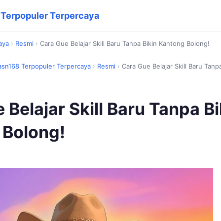
 Terpopuler Terpercaya
aya
›
Resmi
›
Cara Gue Belajar Skill Baru Tanpa Bikin Kantong Bolong!
 asn168 Terpopuler Terpercaya
›
Resmi
›
Cara Gue Belajar Skill Baru Tanp
 Belajar Skill Baru Tanpa Bi
 Bolong!