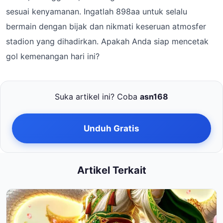
sesuai kenyamanan. Ingatlah 898aa untuk selalu
bermain dengan bijak dan nikmati keseruan atmosfer
stadion yang dihadirkan. Apakah Anda siap mencetak
gol kemenangan hari ini?
Suka artikel ini? Coba
asn168
Unduh Gratis
Artikel Terkait