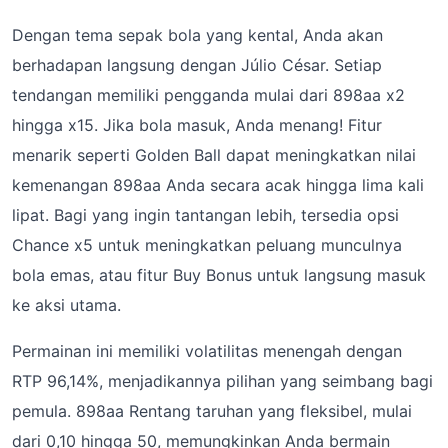
Dengan tema sepak bola yang kental, Anda akan
berhadapan langsung dengan Júlio César. Setiap
tendangan memiliki pengganda mulai dari 898aa x2
hingga x15. Jika bola masuk, Anda menang! Fitur
menarik seperti Golden Ball dapat meningkatkan nilai
kemenangan 898aa Anda secara acak hingga lima kali
lipat. Bagi yang ingin tantangan lebih, tersedia opsi
Chance x5 untuk meningkatkan peluang munculnya
bola emas, atau fitur Buy Bonus untuk langsung masuk
ke aksi utama.
Permainan ini memiliki volatilitas menengah dengan
RTP 96,14%, menjadikannya pilihan yang seimbang bagi
pemula. 898aa Rentang taruhan yang fleksibel, mulai
dari 0,10 hingga 50, memungkinkan Anda bermain