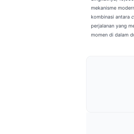
mekanisme modern 
kombinasi antara
c
perjalanan yang me
momen di dalam du