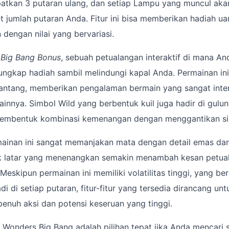
tkan 3 putaran ulang, dan setiap Lampu yang muncul akan
 jumlah putaran Anda. Fitur ini bisa memberikan hadiah ua
 dengan nilai yang bervariasi.
h
Big Bang Bonus
, sebuah petualangan interaktif di mana An
ngkap hadiah sambil melindungi kapal Anda. Permainan ini 
ntang, memberikan pengalaman bermain yang sangat inter
lainnya. Simbol Wild yang berbentuk kuil juga hadir di gulu
mbentuk kombinasi kemenangan dengan menggantikan sim
mainan ini sangat memanjakan mata dengan detail emas dan
k latar yang menenangkan semakin menambah kesan petua
Meskipun permainan ini memiliki volatilitas tinggi, yang b
di di setiap putaran, fitur-fitur yang tersedia dirancang u
enuh aksi dan potensi keseruan yang tinggi.
 Wonders Big Bang adalah pilihan tepat jika Anda mencari 