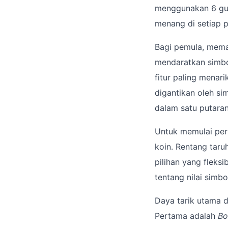
menggunakan 6 gul
menang di setiap p
Bagi pemula, mema
mendaratkan simbol
fitur paling menar
digantikan oleh s
dalam satu putaran
Untuk memulai per
koin. Rentang taru
pilihan yang fleksi
tentang nilai sim
Daya tarik utama 
Pertama adalah
Bo