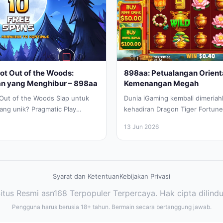
ot Out of the Woods:
898aa: Petualangan Orient
an yang Menghibur – 898aa
Kemenangan Megah
Out of the Woods Siap untuk
Dunia iGaming kembali dimeria
ang unik? Pragmatic Play
kehadiran Dragon Tiger Fortune
 the Woods,...
bertema Oriental yang memukau 
13 Jun 2026
Jika Anda...
Syarat dan Ketentuan
Kebijakan Privasi
tus Resmi asn168 Terpopuler Terpercaya. Hak cipta dilind
Pengguna harus berusia 18+ tahun. Bermain secara bertanggung jawab.