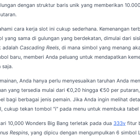
ungan dengan struktur baris unik yang memberikan 10.000
utaran.
hami cara kerja slot ini cukup sederhana. Kemenangan ter
 yang sama di gulungan yang berdekatan, dimulai dari sisi 
ik adalah
Cascading Reels
, di mana simbol yang menang ak
imbol baru, memberi Anda peluang untuk mendapatkan kem
 saja.
mainan, Anda hanya perlu menyesuaikan taruhan Anda me
han yang tersedia mulai dari €0,20 hingga €50 per putaran
bel bagi berbagai jenis pemain. Jika Anda ingin melihat detail
bol, cukup tekan tombol "i" pada menu untuk membuka tabe
dari 10,000 Wonders Big Bang terletak pada dua
333v
fitur
nus Respins
, yang dipicu dengan mengumpulkan 6 simbol L