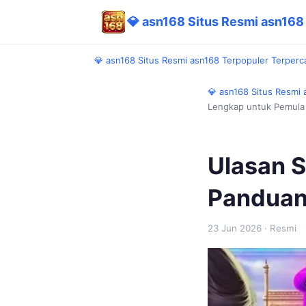
💎 asn168 Situs Resmi asn168
💎 asn168 Situs Resmi asn168 Terpopuler Terperc
💎 asn168 Situs Resmi
Lengkap untuk Pemula
Ulasan S
Panduan
23 Jun 2026
· Resmi