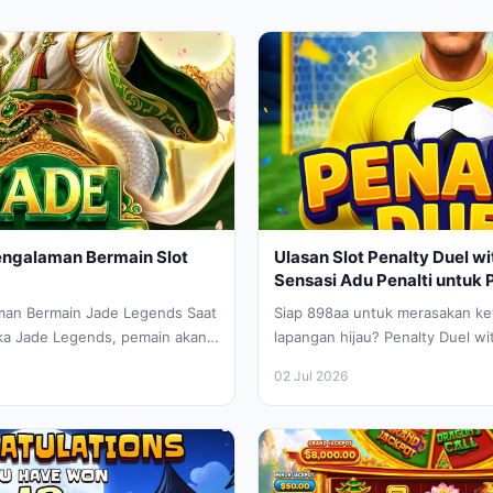
engalaman Bermain Slot
Ulasan Slot Penalty Duel wi
Sensasi Adu Penalti untuk
aman Bermain Jade Legends Saat
Siap 898aa untuk merasakan ke
ka Jade Legends, pemain akan
lapangan hijau? Penalty Duel wit
eh estetika Asia yang asn168...
BGaming membawa sensasi adu p
02 Jul 2026